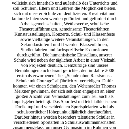
vollzieht sich innerhalb und außerhalb des Unterrichts und
soll Schülern, Eltern und Lehrern die Möglichkeit bieten,
sich mit unserer Schule zu identifizieren. Kreativität und
kulturelle Interessen werden gefördert und gefordert durch
Arbeitsgemeinschaften, Wettbewerbe, schulische
Theateraufführungen, gemeinsame Theaterfahrten,
Kunstausstellungen, Konzerte, Schul- und Klassenfeste
sowie vielfältige weitere Veranstaltungen. In den
Sekundarstufen I und II werden Klassenfahrten,
Studienfahrten und fachspezifische Exkursionen
durchgeführt. Die humanistische Einstellung unserer
Schule wird neben der täglichen Arbeit in einer Vielzahl
von Projekten deutlich. Demzufolge sind unsere
Bemühungen auch darauf gerichtet, den im Jahre 2008
erstmals erworbenen Titel „Schule ohne Rassismus -
Schule mit Courage“ alljährlich zu verteidigen. Dafür
konnten wir einen Schulpaten, den Weltenradler Thomas
Meixner gewinnen, der sich seit dem engagiert an einer
großen Anzahl von Veranstaltungen zum Teil auch als
Impulsgeber beteiligt. Das Sportfest mit leichtathletischem
Dreikampf und verschiedenen Sportspielarten wird als
schulsportlicher Höhepunkt alljährlich durchgeführt.
Darüber hinaus werden besonders talentierte Schüler in
verschiedenen Sportarten in Schulauswahlmannschaften
zusammengefasst um unser Gymnasium im Rahmen von