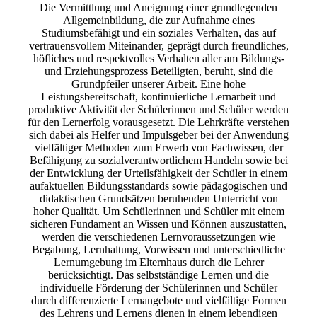
Die Vermittlung und Aneignung einer grundlegenden
Allgemeinbildung, die zur Aufnahme eines
Studiumsbefähigt und ein soziales Verhalten, das auf
vertrauensvollem Miteinander, geprägt durch freundliches,
höfliches und respektvolles Verhalten aller am Bildungs-
und Erziehungsprozess Beteiligten, beruht, sind die
Grundpfeiler unserer Arbeit. Eine hohe
Leistungsbereitschaft, kontinuierliche Lernarbeit und
produktive Aktivität der Schülerinnen und Schüler werden
für den Lernerfolg vorausgesetzt. Die Lehrkräfte verstehen
sich dabei als Helfer und Impulsgeber bei der Anwendung
vielfältiger Methoden zum Erwerb von Fachwissen, der
Befähigung zu sozialverantwortlichem Handeln sowie bei
der Entwicklung der Urteilsfähigkeit der Schüler in einem
aufaktuellen Bildungsstandards sowie pädagogischen und
didaktischen Grundsätzen beruhenden Unterricht von
hoher Qualität. Um Schülerinnen und Schüler mit einem
sicheren Fundament an Wissen und Können auszustatten,
werden die verschiedenen Lernvoraussetzungen wie
Begabung, Lernhaltung, Vorwissen und unterschiedliche
Lernumgebung im Elternhaus durch die Lehrer
berücksichtigt. Das selbstständige Lernen und die
individuelle Förderung der Schülerinnen und Schüler
durch differenzierte Lernangebote und vielfältige Formen
des Lehrens und Lernens dienen in einem lebendigen